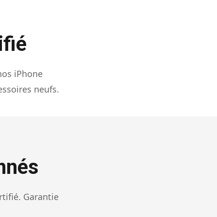
fié
nos iPhone
essoires neufs.
nnés
ifié. Garantie