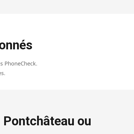
ionnés
és PhoneCheck.
es.
, Pontchâteau ou