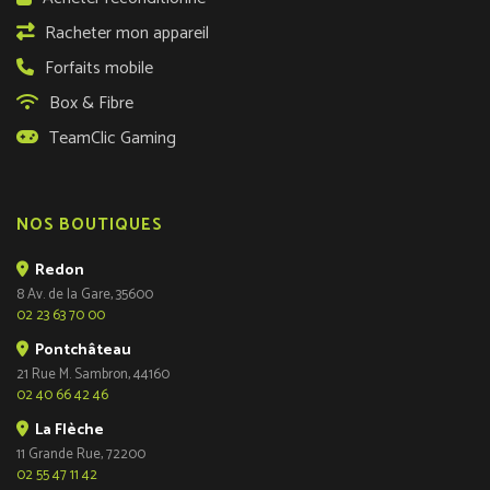
Racheter mon appareil
Forfaits mobile
Box & Fibre
TeamClic Gaming
NOS BOUTIQUES
Redon
8 Av. de la Gare, 35600
02 23 63 70 00
Pontchâteau
21 Rue M. Sambron, 44160
02 40 66 42 46
La Flèche
11 Grande Rue, 72200
02 55 47 11 42